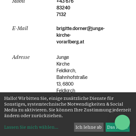
Mobil
+43 676
83240
7132
E-Mail
brigitte.dorner@junge-
kirche-
vorarlberg.at
Adresse
Junge
Kirche
Feldkirch,
Bahnhofstraße
13, 6800
Feldkirch
Hallo! Wir bitten Sie, einige zusätzliche Dienste für
Sonstiges, systemtechnische Notwendigkeiten & Social
Media zu aktivieren. Sie können Ihre Zustimmung jederzeit
ändern oder zurückziehen.
Lassen Sie mich wählen
...
Ich lehne ab
Das ist ok