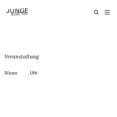
Angebote
Veranstaltung
Themen
Wann
, Uhr
Über uns
Aktuelles