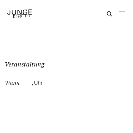
Angebote
Veranstaltung
Themen
Wann
, Uhr
Über uns
Aktuelles