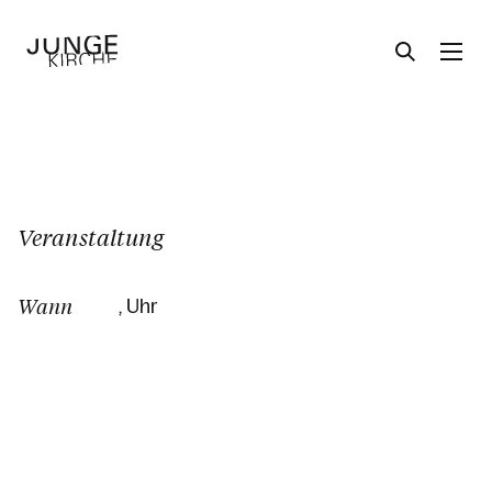
Angebote
Veranstaltung
Themen
Wann
, Uhr
Über uns
Aktuelles