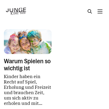
Angebote
Themen
Warum Spielen so
wichtig ist
Musik
Kinder haben ein
Kinderrechte
Recht auf Spiel,
Sakramente
Erholung und Freizeit
und brauchen Zeit,
Dreikönigsaktion
um sich aktiv zu
Gewaltprävention
erholen und mit...