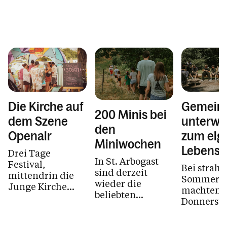
Die Kirche auf
Gemein
200 Minis bei
dem Szene
unterwe
den
Openair
zum eig
Miniwochen
Lebenss
Drei Tage
In St. Arbogast
Festival,
Bei strah
sind derzeit
mittendrin die
Sommerwe
wieder die
Junge Kirche
machten s
beliebten
Vorarlberg
Donnerstag
Miniwochen in
gemeinsam mit
Juli 2026,
vollem Gange. Zu
Denk Dich Neu:
Lehrlinge