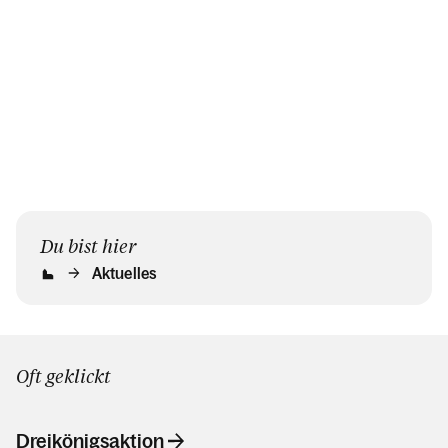
Beginn der
Das Jesus-Zelt,
den Weg 
Sommerferien
liebevoll...
Feldkirch 
verwandelt...
Du bist hier
Aktuelles
Oft geklickt
Dreikönigsaktion