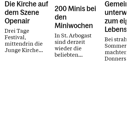
Die Kirche auf
Gemein
200 Minis bei
dem Szene
unterwe
den
Openair
zum eig
Miniwochen
Lebenss
Drei Tage
In St. Arbogast
Festival,
Bei strah
sind derzeit
mittendrin die
Sommerwe
wieder die
Junge Kirche
machten s
beliebten
Vorarlberg
Donnerstag
Miniwochen in
gemeinsam mit
Juli 2026,
vollem Gange. Zu
Denk Dich Neu:
Lehrlinge
Beginn der
Das Jesus-Zelt,
den Weg 
Sommerferien
liebevoll...
Feldkirch 
verwandelt...